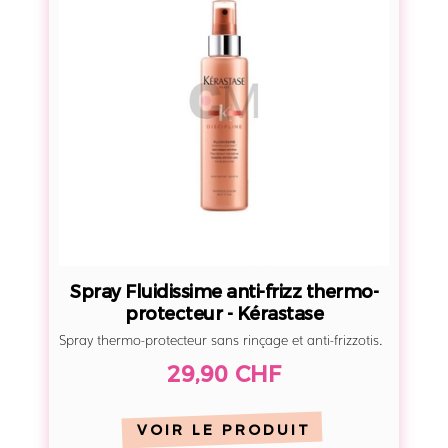
a
y
F
l
u
i
d
i
s
s
i
Spray Fluidissime anti-frizz thermo-
m
protecteur - Kérastase
e
Spray thermo-protecteur sans rinçage et anti-frizzotis.
a
29,90 CHF
n
t
i
VOIR LE PRODUIT