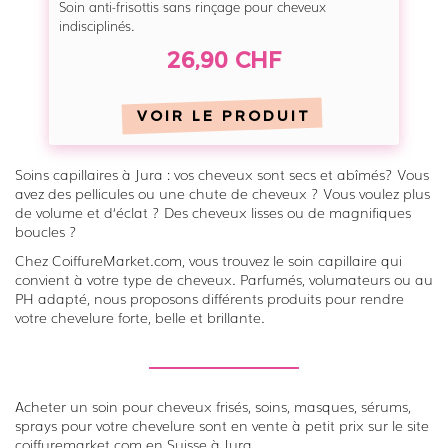
e
Soin anti-frisottis sans rinçage pour cheveux
e
indisciplinés.
c
v
t
26,90 CHF
e
e
u
u
VOIR LE PRODUIT
x
r
b
-
Soins capillaires à Jura : vos cheveux sont secs et abîmés? Vous
o
K
avez des pellicules ou une chute de cheveux ? Vous voulez plus
u
é
de volume et d‘éclat ? Des cheveux lisses ou de magnifiques
c
boucles ?
r
l
Chez CoiffureMarket.com, vous trouvez le soin capillaire qui
a
é
convient à votre type de cheveux. Parfumés, volumateurs ou au
s
PH adapté, nous proposons différents produits pour rendre
s
t
votre chevelure forte, belle et brillante.
-
a
K
s
é
e
Acheter un soin pour cheveux frisés, soins, masques, sérums,
r
sprays pour votre chevelure sont en vente à petit prix sur le site
a
coiffuremarket.com en Suisse à Jura.