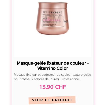
u
e
-
g
e
l
é
e
f
i
Masque-gelée fixateur de couleur –
x
Vitamino Color
a
Masque fixateur et perfecteur de couleur texture gelée
t
pour cheveux colorés de L'Oréal Professionnel.
e
13,90 CHF
u
r
VOIR LE PRODUIT
d