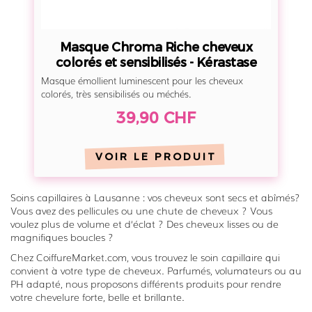
a
R
i
Masque Chroma Riche cheveux
c
colorés et sensibilisés - Kérastase
h
Masque émollient luminescent pour les cheveux
e
colorés, très sensibilisés ou méchés.
c
39,90 CHF
h
e
VOIR LE PRODUIT
v
e
Soins capillaires à Lausanne : vos cheveux sont secs et abîmés?
u
Vous avez des pellicules ou une chute de cheveux ? Vous
x
voulez plus de volume et d‘éclat ? Des cheveux lisses ou de
c
magnifiques boucles ?
o
Chez CoiffureMarket.com, vous trouvez le soin capillaire qui
l
convient à votre type de cheveux. Parfumés, volumateurs ou au
PH adapté, nous proposons différents produits pour rendre
o
votre chevelure forte, belle et brillante.
r