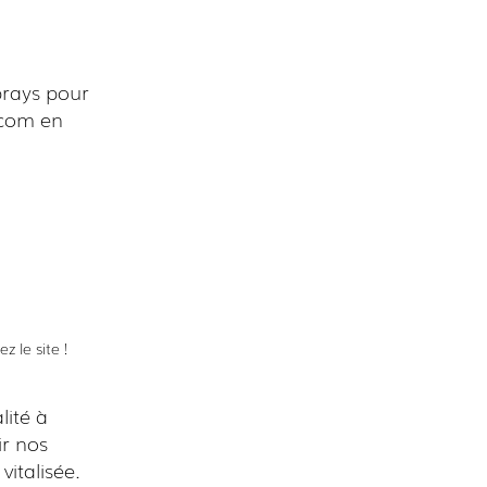
prays pour
t.com en
 le site !
lité à
ir nos
vitalisée.