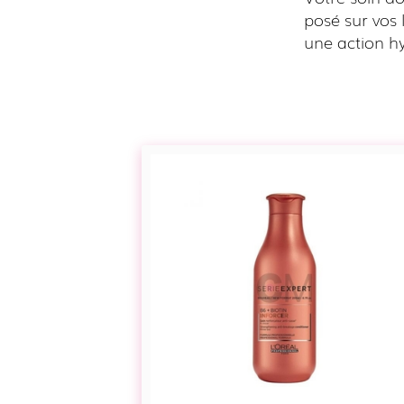
posé sur vos 
une action hy
Conditioner
renforçateur
anti-
casse
–
Inforcer