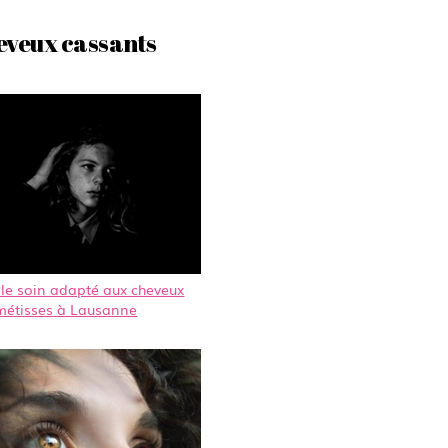
eveux cassants
 le soin adapté aux cheveux
métisses à Lausanne