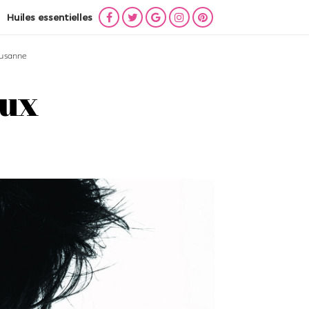
Huiles essentielles
Lien
Lien
Lien
Lien
Lien
vers
vers
vers
vers
vers
ausanne
Facebook
Twitter
Google
Instagram
Pinterest
+
eux