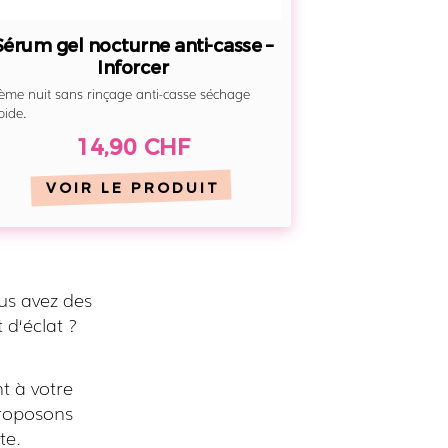
Sérum gel nocturne anti-casse –
Inforcer
ème nuit sans rinçage anti-casse séchage
pide.
14,90 CHF
VOIR LE PRODUIT
us avez des
 d‘éclat ?
t à votre
proposons
te.