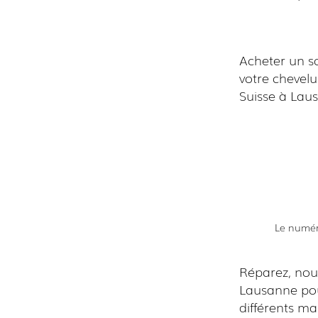
Acheter un s
votre chevelu
Suisse à Lau
Le numéro
Réparez, nour
Lausanne pou
différents ma