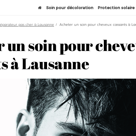
Soin pour décoloration
Protection solaire
 réparateur pas cher à Lausanne
Acheter un soin pour cheveux cassants à L
r un soin pour chev
ts à Lausanne