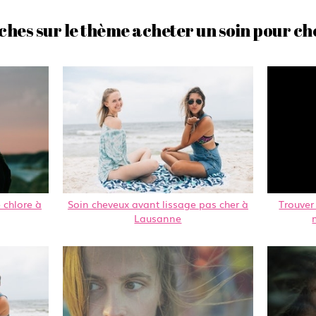
ches sur le thème acheter un soin pour ch
 chlore à
Soin cheveux avant lissage pas cher à
Trouver
Lausanne