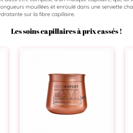
longueurs mouillées et enroulé dans une serviette ch
dratante sur la fibre capillaire.
Les soins capillaires à prix cassés !
Masque
renforçateur
anti-
casse
–
Inforcer