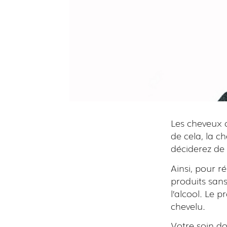
Les cheveux c
de cela, la c
déciderez de 
Ainsi, pour r
produits sans
l’alcool. Le p
chevelu.
Votre soin do