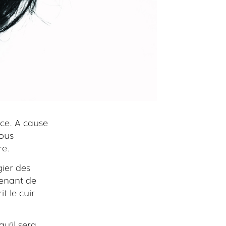
rce. A cause
vous
re.
gier des
tenant de
t le cuir
u’il sera