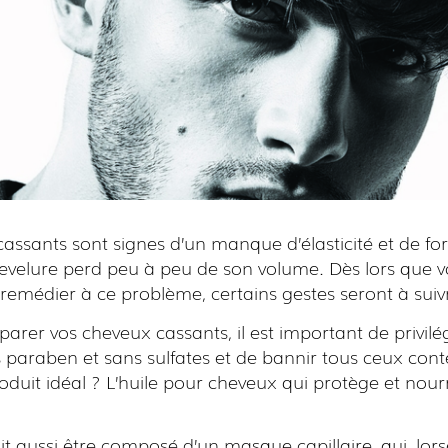
assants sont signes d’un manque d’élasticité et de fo
hevelure perd peu à peu de son volume. Dès lors que 
remédier à ce problème, certains gestes seront à suiv
éparer vos cheveux cassants, il est important de privilé
 paraben et sans sulfates et de bannir tous ceux con
roduit idéal ? L’huile pour cheveux qui protège et nourri
it aussi être composé d’un masque capillaire, qui, lorsq