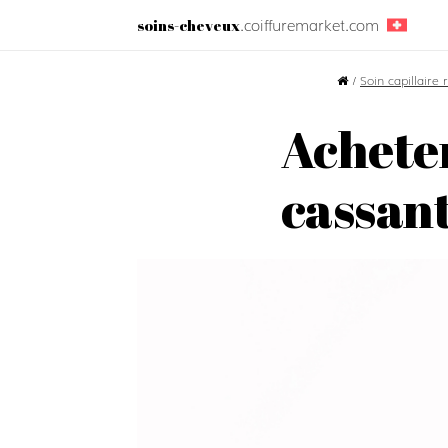
.coiffuremarket.com
soins-cheveux
/
Soin capillaire
Achete
cassan