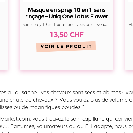
Lotus
Flower
Masque en spray 10 en 1 sans
rinçage – Uniq One Lotus Flower
Soin spray 10 en 1 pour tous types de cheveux.
Ma
13,50 CHF
VOIR LE PRODUIT
ires à Lausanne : vos cheveux sont secs et abîmés? Vo
 une chute de cheveux ? Vous voulez plus de volume et
lisses ou de magnifiques boucles ?
Market.com, vous trouvez le soin capillaire qui convien
eux. Parfumés, volumateurs ou au PH adapté, nous 
duits pour rendre votre chevelure forte, belle et brillan