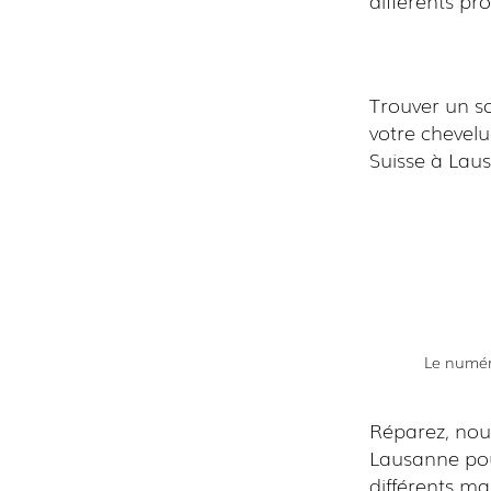
Trouver un s
votre chevelu
Suisse à Lau
Le numéro
Réparez, nour
Lausanne pou
différents ma