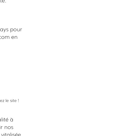
rays pour
t.com en
 le site !
lité à
ir nos
vitalisée.