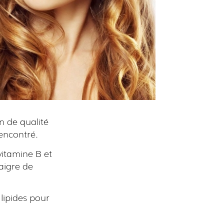
n de qualité
encontré.
vitamine B et
aigre de
 lipides pour