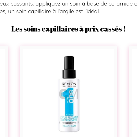
eux cassants, appliquez un soin à base de céramide e
s, un soin capillaire à l’argile est l’idéal.
Les soins capillaires à prix cassés !
Masque
en
spray
10
en
1
sans
rinçage
–
Uniq
One