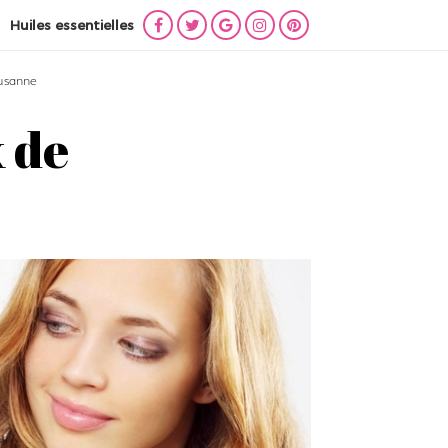
Huiles essentielles
Lien
Lien
Lien
Lien
Lien
vers
vers
vers
vers
vers
ausanne
Facebook
Twitter
Google
Instagram
Pinterest
+
 de