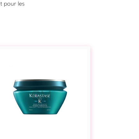
t pour les
Masque
Thérapiste
cheveux
abîmés
-
Kérastase