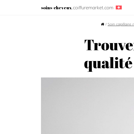
.coiffuremarket.com
soins-cheveux
/
Soin capillaire
Trouver
qualité