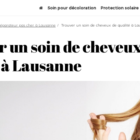
Soin pour décoloration
Protection solaire
 réparateur pas cher à Lausanne
Trouver un soin de cheveux de qualité à L
 un soin de cheveux
 à Lausanne