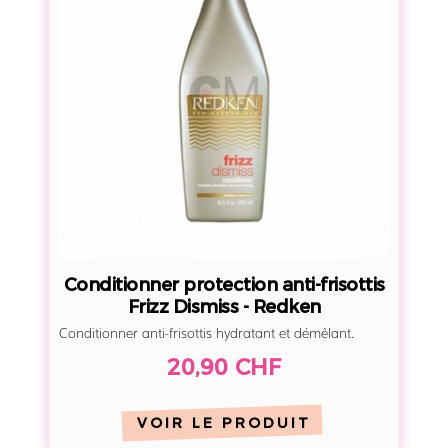
d
a
i
n
t
o
i
i
o
l
n
n
e
r
p
r
Conditionner protection anti-frisottis
o
Frizz Dismiss - Redken
t
Conditionner anti-frisottis hydratant et démêlant.
e
20,90 CHF
c
t
i
VOIR LE PRODUIT