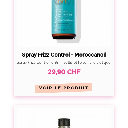
i
z
z
C
o
n
t
Spray Frizz Control – Moroccanoil
r
Spray Frizz Control, anti- frisottis et l’électricité statique.
o
29,90 CHF
l
–
M
VOIR LE PRODUIT
o
r
C
o
o
c
n
c