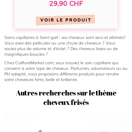
29,90 CHF
z
i
z
z
D
VOIR LE PRODUIT
z
i
D
s
i
Soins capillaires à Saint-gall : vos cheveux sont secs et abîmés?
m
Vous avez des pellicules ou une chute de cheveux ? Vous
s
voulez plus de volume et d‘éclat ? Des cheveux lisses ou de
i
m
magnifiques boucles ?
s
i
Chez CoiffureMarket.com, vous trouvez le soin capillaire qui
s
s
convient à votre type de cheveux. Parfumés, volumateurs ou au
-
PH adapté, nous proposons différents produits pour rendre
s
votre chevelure forte, belle et brillante.
R
-
e
R
Autres recherches sur le thème
d
e
cheveux frisés
k
d
e
k
n
e
n