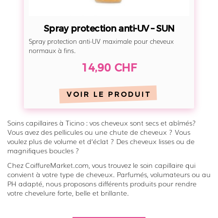
i
o
Spray protection anti-UV – SUN
n
Spray protection anti-UV maximale pour cheveux
a
normaux à fins.
n
14,90 CHF
t
i
VOIR LE PRODUIT
-
U
V
Soins capillaires à Ticino : vos cheveux sont secs et abîmés?
Vous avez des pellicules ou une chute de cheveux ? Vous
–
voulez plus de volume et d‘éclat ? Des cheveux lisses ou de
S
magnifiques boucles ?
U
Chez CoiffureMarket.com, vous trouvez le soin capillaire qui
N
convient à votre type de cheveux. Parfumés, volumateurs ou au
PH adapté, nous proposons différents produits pour rendre
votre chevelure forte, belle et brillante.