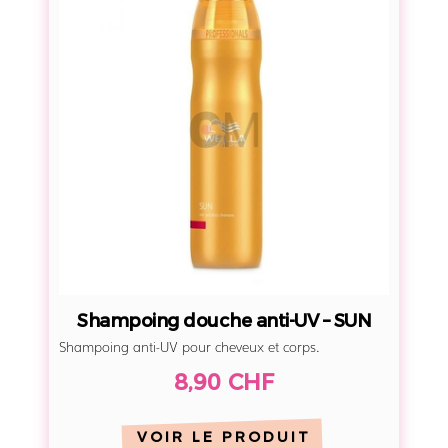
a
m
p
o
i
n
g
d
o
u
c
h
Shampoing douche anti-UV – SUN
e
Shampoing anti-UV pour cheveux et corps.
a
8,90 CHF
n
t
i
VOIR LE PRODUIT