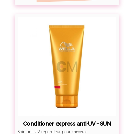
-
U
C
V
o
–
n
S
d
U
i
N
t
i
o
n
e
r
e
x
p
Conditioner express anti-UV – SUN
r
Soin anti-UV réparateur pour cheveux.