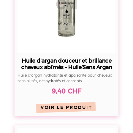
’
a
r
g
a
n
d
o
Huile d’argan douceur et brillance
u
cheveux abîmés – Huile’Sens Argan
c
Huile d’argan hydratante et apaisante pour cheveux
e
sensibilisés, déshydratés et cassants.
u
9,40 CHF
r
e
VOIR LE PRODUIT
t
b
r
M