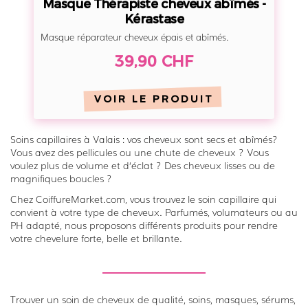
n
Masque Thérapiste cheveux abîmés -
n
t
e
Kérastase
e
L
Masque réparateur cheveux épais et abîmés.
c
o
39,90 CHF
h
t
e
u
v
VOIR LE PRODUIT
s
e
F
u
Soins capillaires à Valais : vos cheveux sont secs et abîmés?
l
Vous avez des pellicules ou une chute de cheveux ? Vous
x
o
voulez plus de volume et d‘éclat ? Des cheveux lisses ou de
a
w
magnifiques boucles ?
b
e
Chez CoiffureMarket.com, vous trouvez le soin capillaire qui
î
convient à votre type de cheveux. Parfumés, volumateurs ou au
r
m
PH adapté, nous proposons différents produits pour rendre
votre chevelure forte, belle et brillante.
é
s
-
K
Trouver un soin de cheveux de qualité, soins, masques, sérums,