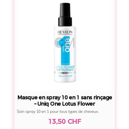
i
a
l
s
l
q
a
u
n
e
c
e
e
n
c
s
h
p
e
r
v
a
e
y
u
1
x
Masque en spray 10 en 1 sans rinçage
0
– Uniq One Lotus Flower
a
e
Soin spray 10 en 1 pour tous types de cheveux.
b
n
î
13,50 CHF
1
m